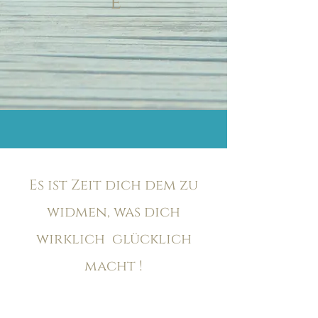
e
Es ist Zeit dich dem zu
widmen, was dich
wirklich ​ glücklich
macht !